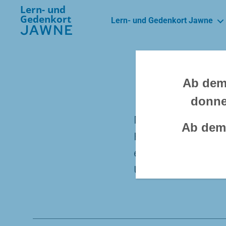
Lern- und
Gedenkort
Lern- und Gedenkort Jawne
JAWNE
Ab dem 
donne
Mit 423 Schülerinn
Ab dem 
Höchststand an do
englischsprachige 
Universitäten vorb