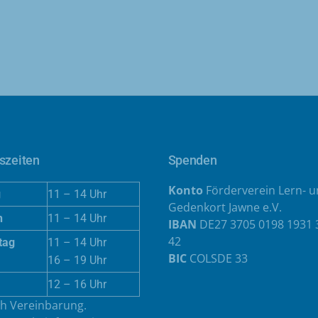
szeiten
Spenden
Konto
Förderverein Lern- 
g
11 – 14 Uhr
Gedenkort Jawne e.V.
h
11 – 14 Uhr
IBAN
DE27 3705 0198 1931 
42
tag
11 – 14 Uhr
BIC
COLSDE 33
16 – 19 Uhr
12 – 16 Uhr
h Vereinbarung.