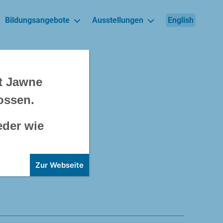
Bildungsangebote
Ausstellungen
English
rt Jawne
ossen.
Jahr den
eder wie
 neue
 an britischen
Zur Webseite