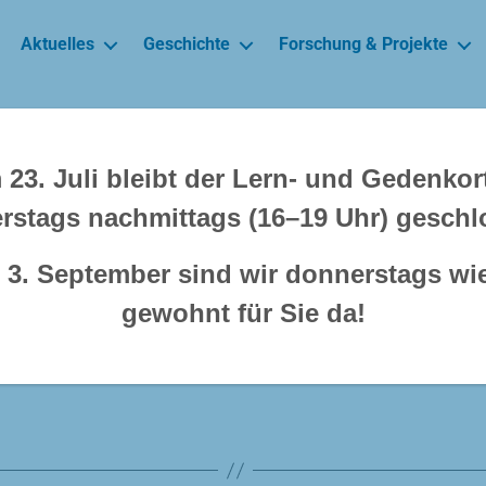
Aktuelles
Geschichte
Forschung & Projekte
1937
23. Juli bleibt der Lern- und Gedenko
rstags nachmittags (16–19 Uhr) geschl
en und Schülern erreicht die Jawne in diesem 
3. September sind wir donnerstags wi
rt lernenden Kindern und Jugendlichen. Eine
gewohnt für Sie da!
Abschlussklasse soll auf die Aufnahmeprüfung
ereiten.