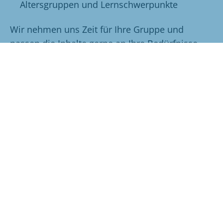
Altersgruppen und Lernschwerpunkte
Wir nehmen uns Zeit für Ihre Gruppe und
passen die Inhalte gerne an Ihre Bedürfnisse
an.
Jetzt Bildungsprogramm anfragen und
Termin vereinbaren:
Katharina Wonnemann
wissenschaftlich-pädagogische Mitarbeiterin
wonnemann@jawne.de
+ 49 (0) 163 9267347
Adrian Stellmacher
wissenschaftlich-pädagogischer Mitarbeiter
stellmacher@jawne.de
+49 (0) 175 2211 620