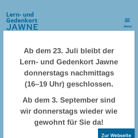
Lern- und
Gedenkort
JAWNE
Menü
Kategorien
VERANSTALTUNG
Ab dem 23. Juli bleibt der
Lesestunde | »Ein
Lern- und Gedenkort Jawne
donnerstags nachmittags
Mädchen nicht von
(16–19 Uhr) geschlossen.
dieser Welt« (Aharon
Appelfeld)
Ab dem 3. September sind
wir donnerstags wieder wie
gewohnt für Sie da!
Adam und Thomas
sind überrascht, als
Zur Webseite