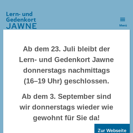
Lern- und
Gedenkort
JAWNE
Menü
Kategorien
VERANSTALTUNG
Ab dem 23. Juli bleibt der
Gedenkstunde anlässlich
Lern- und Gedenkort Jawne
donnerstags nachmittags
der Novemberpogrome
(16–19 Uhr) geschlossen.
Ab dem 3. September sind
wir donnerstags wieder wie
gewohnt für Sie da!
Zur Webseite