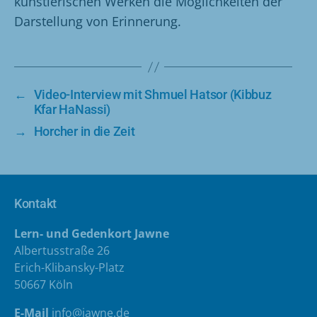
künstlerischen Werken die Möglichkeiten der
Darstellung von Erinnerung.
←
Video-Interview mit Shmuel Hatsor (Kibbuz
Kfar HaNassi)
→
Horcher in die Zeit
Kontakt
Lern- und Gedenkort Jawne
Albertusstraße 26
Erich-Klibansky-Platz
50667 Köln
E-Mail
info@jawne.de