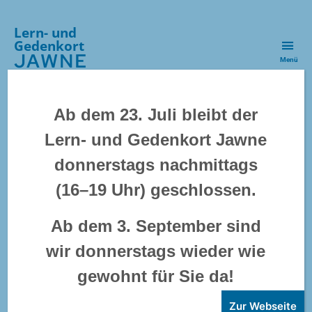
Lern- und
Gedenkort
JAWNE
Menü
Kategorien
SONDERAUSSTELLUNG
Ab dem 23. Juli bleibt der
»Das werde ich nie
Lern- und Gedenkort Jawne
donnerstags nachmittags
vergessen…«
(16–19 Uhr) geschlossen.
Ab dem 3. September sind
wir donnerstags wieder wie
gewohnt für Sie da!
Zur Webseite