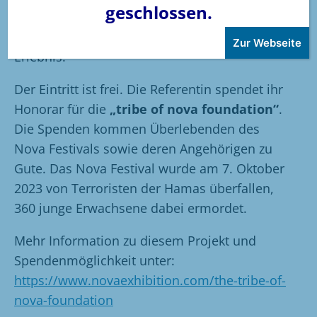
geschlossen.
die Begegnungen mit Menschen machten die
Reise letztlich zu einem unvergesslichen
Zur Webseite
Erlebnis.
Der Eintritt ist frei. Die Referentin spendet ihr
Honorar für die
„tribe of nova foundation“
.
Die Spenden kommen Überlebenden des
Nova Festivals sowie deren Angehörigen zu
Gute. Das Nova Festival wurde am 7. Oktober
2023 von Terroristen der Hamas überfallen,
360 junge Erwachsene dabei ermordet.
Mehr Information zu diesem Projekt und
Spendenmöglichkeit unter:
https://www.novaexhibition.com/the-tribe-of-
nova-foundation