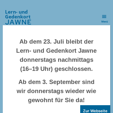
Lern- und
Gedenkort
JAWNE
Menü
Kategorien
VERANSTALTUNG
Ab dem 23. Juli bleibt der
Lesestunde | »Die
Lern- und Gedenkort Jawne
donnerstags nachmittags
Erwählten« (v. Chaim
(16–19 Uhr) geschlossen.
Potok)
Ab dem 3. September sind
wir donnerstags wieder wie
»Die
Erwählten«
handelt
gewohnt für Sie da!
von der engen aber
Zur Webseite
komplizierten