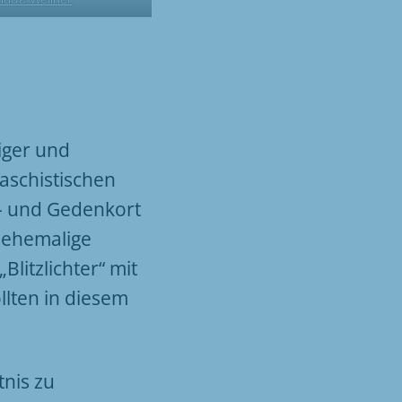
iger und
faschistischen
n- und Gedenkort
r ehemalige
litzlichter“ mit
lten in diesem
nis zu