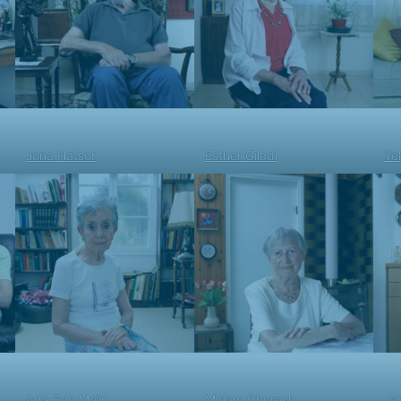
Jona Hatsor
Esther Giladi
Ye
Ada Ben Me’ir
Miriam Choresh
Je