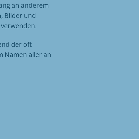
nfang an anderem
n, Bilder und
g verwenden.
nd der oft
m Namen aller an