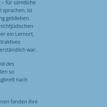
 – für sämtliche
 sprachen, ist
ng geblieben.
nichtjüdischen
er ein Lernort,
traktives
erständlich war.
nd des
den so
ngbrett nach
nnen fanden ihre