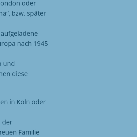
 London oder
na“, bzw. später
 aufgeladene
 Europa nach 1945
n und
nen diese
ben in Köln oder
n der
neuen Familie