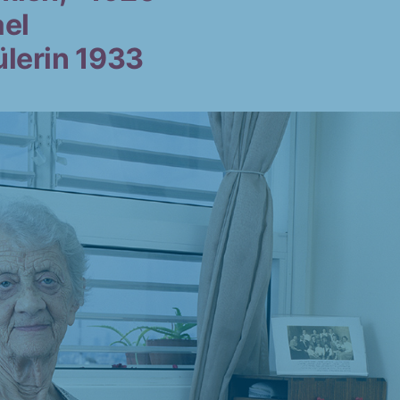
ael
lerin 1933