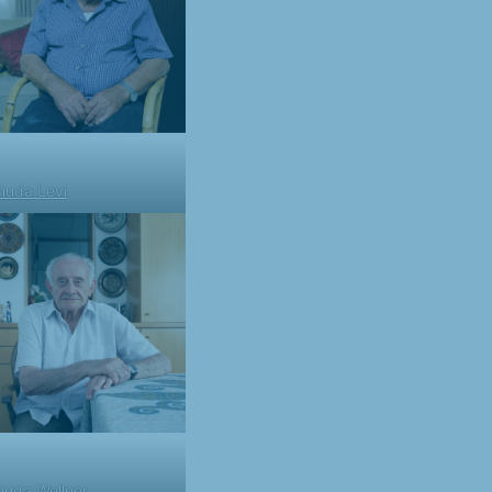
huda Levi
huda Wellner