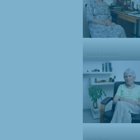
Hanna Halamish
Karla Yaron