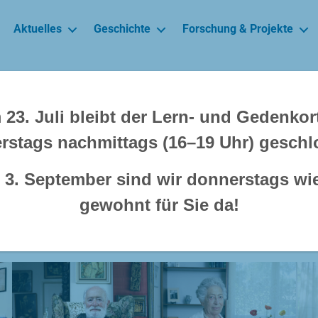
Aktuelles
Geschichte
Forschung & Projekte
23. Juli bleibt der Lern- und Gedenko
ieder Rosenmo
rstags nachmittags (16–19 Uhr) geschl
3. September sind wir donnerstags wi
umente geretteter, ehemaliger Schülerinn
gewohnt für Sie da!
mnasiums Jawne in Köln